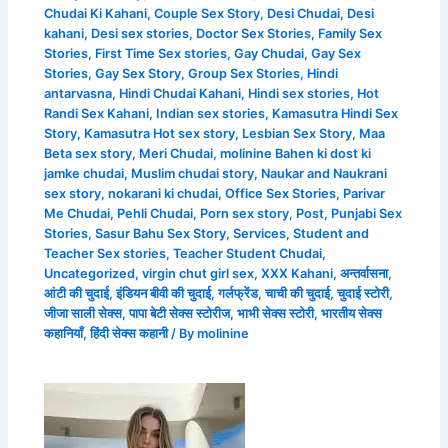
Chudai Ki Kahani
,
Couple Sex Story
,
Desi Chudai
,
Desi
kahani
,
Desi sex stories
,
Doctor Sex Stories
,
Family Sex
Stories
,
First Time Sex stories
,
Gay Chudai
,
Gay Sex
Stories
,
Gay Sex Story
,
Group Sex Stories
,
Hindi
antarvasna
,
Hindi Chudai Kahani
,
Hindi sex stories
,
Hot
Randi Sex Kahani
,
Indian sex stories
,
Kamasutra Hindi Sex
Story
,
Kamasutra Hot sex story
,
Lesbian Sex Story
,
Maa
Beta sex story
,
Meri Chudai
,
molinine Bahen ki dost ki
jamke chudai
,
Muslim chudai story
,
Naukar and Naukrani
sex story
,
nokarani ki chudai
,
Office Sex Stories
,
Parivar
Me Chudai
,
Pehli Chudai
,
Porn sex story
,
Post
,
Punjabi Sex
Stories
,
Sasur Bahu Sex Story
,
Services
,
Student and
Teacher Sex stories
,
Teacher Student Chudai
,
Uncategorized
,
virgin chut girl sex
,
XXX Kahani
,
अन्तर्वासना
,
आंटी की चुदाई
,
इंडियन बीवी की चुदाई
,
गर्लफ्रेंड
,
चाची की चुदाई
,
चुदाई स्टोरी
,
जीजा साली सेक्स
,
पापा बेटी सेक्स स्टोरीज
,
भाभी सेक्स स्टोरी
,
भारतीय सेक्स
कहानियाँ
,
हिंदी सेक्स कहानी
/ By
molinine