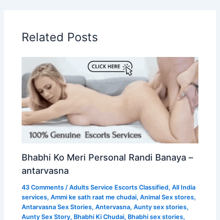
Related Posts
Bhabhi Ko Meri Personal Randi Banaya –
antarvasna
43 Comments
/
Adults Service Escorts Classified
,
All India
services
,
Ammi ke sath raat me chudai
,
Animal Sex stores
,
Antarvasna Sex Stories
,
Antervasna
,
Aunty sex stories
,
Aunty Sex Story
,
Bhabhi Ki Chudai
,
Bhabhi sex stories
,