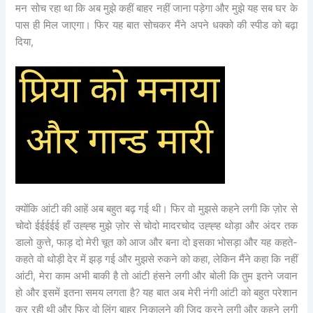
मन सोच रहा था कि अब मुझे कहीं बाहर नहीं जाना पड़ेगा और मुझे यह सब घर के
पास ही मिल जाएगा। फिर यह बात सोचकर मैंने अपने धक्को की स्पीड को बढ़ा
दिया,
क्योंकि आंटी की आहें अब बहुत बढ़ गई थी। फिर वो मुझसे कहने लगी कि ज़ोर से
चोदो ईईईईई हाँ उह्ह्ह मुझे ज़ोर से चोदो मादरचोद उह्ह्ह थोड़ा और अंदर तक
डालो कुत्ते, फाड़ दो मेरी चूत को आज और बना दो इसका भोसड़ा और यह कहते-
कहते वो थोड़ी देर में झड़ गई और मुझसे रुकने को कहा, लेकिन मैंने कहा कि नहीं
आंटी, मेरा काम अभी बाकी है तो आंटी हंसने लगी और बोली कि तुम इतने जवान
हो और इसमें इतना समय लगता है? यह बात अब मेरी नंगी आंटी को बहुत परेशान
कर रही थी और फिर वो लिंग बाहर निकालने की ज़िद करने लगी और कहने लगी