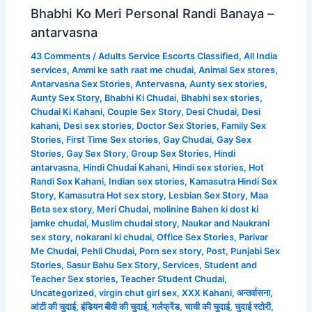
Bhabhi Ko Meri Personal Randi Banaya –
antarvasna
43 Comments
/
Adults Service Escorts Classified
,
All India
services
,
Ammi ke sath raat me chudai
,
Animal Sex stores
,
Antarvasna Sex Stories
,
Antervasna
,
Aunty sex stories
,
Aunty Sex Story
,
Bhabhi Ki Chudai
,
Bhabhi sex stories
,
Chudai Ki Kahani
,
Couple Sex Story
,
Desi Chudai
,
Desi
kahani
,
Desi sex stories
,
Doctor Sex Stories
,
Family Sex
Stories
,
First Time Sex stories
,
Gay Chudai
,
Gay Sex
Stories
,
Gay Sex Story
,
Group Sex Stories
,
Hindi
antarvasna
,
Hindi Chudai Kahani
,
Hindi sex stories
,
Hot
Randi Sex Kahani
,
Indian sex stories
,
Kamasutra Hindi Sex
Story
,
Kamasutra Hot sex story
,
Lesbian Sex Story
,
Maa
Beta sex story
,
Meri Chudai
,
molinine Bahen ki dost ki
jamke chudai
,
Muslim chudai story
,
Naukar and Naukrani
sex story
,
nokarani ki chudai
,
Office Sex Stories
,
Parivar
Me Chudai
,
Pehli Chudai
,
Porn sex story
,
Post
,
Punjabi Sex
Stories
,
Sasur Bahu Sex Story
,
Services
,
Student and
Teacher Sex stories
,
Teacher Student Chudai
,
Uncategorized
,
virgin chut girl sex
,
XXX Kahani
,
अन्तर्वासना
,
आंटी की चुदाई
,
इंडियन बीवी की चुदाई
,
गर्लफ्रेंड
,
चाची की चुदाई
,
चुदाई स्टोरी
,