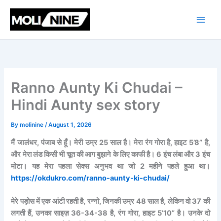
C
Skip
a
to
t
content
e
g
o
r
i
e
Ranno Aunty Ki Chudai –
s
Hindi Aunty sex story
By
molinine
/
August 1, 2026
मैं जालंधर, पंजाब से हूँ। मेरी उम्र 25 साल है। मेरा रंग गोरा है, हाइट 5’8” है,
और मेरा लंड किसी भी चूत की आग बुझाने के लिए काफी है। 6 इंच लंबा और 3 इंच
मोटा। यह मेरा पहला सेक्स अनुभव था जो 2 महीने पहले हुआ था।
https://okdukro.com/ranno-aunty-ki-chudai/
मेरे पड़ोस में एक आंटी रहती है, रन्नो, जिनकी उम्र 48 साल है, लेकिन वो 37 की
लगती हैं, उनका साइज़ 36-34-38 है, रंग गोरा, हाइट 5’10” है। उनके दो